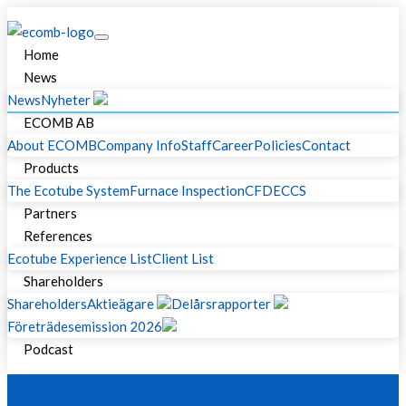
Home
News
News
Nyheter
ECOMB AB
About ECOMB
Company Info
Staff
Career
Policies
Contact
Products
The Ecotube System
Furnace Inspection
CFD
ECCS
Partners
References
Ecotube Experience List
Client List
Shareholders
Shareholders
Aktieägare
Delårsrapporter
Företrädesemission 2026
Podcast