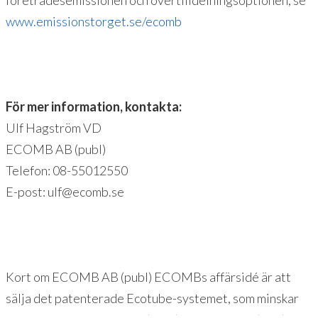
företrädesemissionen och övertilldelningsoptionen, se
www.emissionstorget.se/ecomb
För mer information, kontakta:
Ulf Hagström VD
ECOMB AB (publ)
Telefon: 08-55012550
E-post: ulf@ecomb.se
Kort om ECOMB AB (publ) ECOMBs affärsidé är att
sälja det patenterade Ecotube-systemet, som minskar