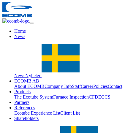
Home
News
News
Nyheter
ECOMB AB
About ECOMB
Company Info
Staff
Career
Policies
Contact
Products
The Ecotube System
Furnace Inspection
CFD
ECCS
Partners
References
Ecotube Experience List
Client List
Shareholders