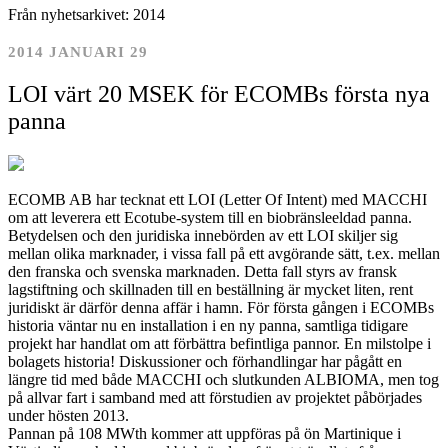
Från nyhetsarkivet: 2014
2014 JANUARI 29
LOI värt 20 MSEK för ECOMBs första nya
panna
ECOMB AB har tecknat ett LOI (Letter Of Intent) med MACCHI
om att leverera ett Ecotube-system till en biobränsleeldad panna.
Betydelsen och den juridiska innebörden av ett LOI skiljer sig
mellan olika marknader, i vissa fall på ett avgörande sätt, t.ex. mellan
den franska och svenska marknaden. Detta fall styrs av fransk
lagstiftning och skillnaden till en beställning är mycket liten, rent
juridiskt är därför denna affär i hamn. För första gången i ECOMBs
historia väntar nu en installation i en ny panna, samtliga tidigare
projekt har handlat om att förbättra befintliga pannor. En milstolpe i
bolagets historia! Diskussioner och förhandlingar har pågått en
längre tid med både MACCHI och slutkunden ALBIOMA, men tog
på allvar fart i samband med att förstudien av projektet påbörjades
under hösten 2013.
Pannan på 108 MWth kommer att uppföras på ön Martinique i