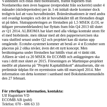
Västindien och eldas med biobränslen, främst träpellets från
Nordamerika men även bagasse (restprodukt från sockerrör) under 4
månader (skördeperioden) per år. I ett initialt skede kommer dock
troligtvis kol att vara huvudbränslet. Bränslesituationen är med andra
ord ovanligt komplex och det är huvudskälet till att förstudien dragit
ut på tiden. Slutrapporteringen av förstudien på 1,5 MSEK (LOI, se
tidigare pressmeddelanden) har flyttats fram från Q4 2013 till slutet
av Q1 2014. ALBIOMA har klart med alla viktiga kontrakt utom för
el med biobränsle, men räknar med att den pappersexercisen ska
vara slutförd senast under Q2 och projektet kan då startas upp
omgående. Ecotube-systemet kommer att bestå av 4 st Ecotuber som
placeras på 2 olika nivåer, även det ett nytt koncept. Men
beräkningarna under förstudien har hittills visat att vi tänkt rätt.
Affären är värd ca 20 MSEK för ECOMB och anläggningen ska
vara i drift mot slutet av 2015. Förseningen av Martinique-projektet
medför att planerna på ”Projekt Kapitaltillskott” aktualiserats, där en
preliminär tidplan för en nyemission satts till mars/april 2014. Mer
information om detta kommer i samband med Bokslutskommunikén
den 27 februari.
För ytterligare information, kontakta:
Ulf Hagström VD
ECOMB AB (publ)
Telefon: 070 - 606 63 33