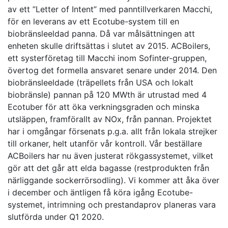
av ett ”Letter of Intent” med panntillverkaren Macchi,
för en leverans av ett Ecotube-system till en
biobränsleeldad panna. Då var målsättningen att
enheten skulle driftsättas i slutet av 2015. ACBoilers,
ett systerföretag till Macchi inom Sofinter-gruppen,
övertog det formella ansvaret senare under 2014. Den
biobränsleeldade (träpellets från USA och lokalt
biobränsle) pannan på 120 MWth är utrustad med 4
Ecotuber för att öka verkningsgraden och minska
utsläppen, framförallt av NOx, från pannan. Projektet
har i omgångar försenats p.g.a. allt från lokala strejker
till orkaner, helt utanför vår kontroll. Vår beställare
ACBoilers har nu även justerat rökgassystemet, vilket
gör att det går att elda bagasse (restprodukten från
närliggande sockerrörsodling). Vi kommer att åka över
i december och äntligen få köra igång Ecotube-
systemet, intrimning och prestandaprov planeras vara
slutförda under Q1 2020.