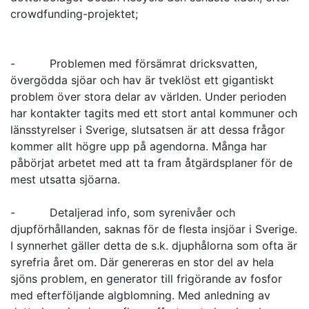
crowdfunding-projektet;
- Problemen med försämrat dricksvatten,
övergödda sjöar och hav är tveklöst ett gigantiskt
problem över stora delar av världen. Under perioden
har kontakter tagits med ett stort antal kommuner och
länsstyrelser i Sverige, slutsatsen är att dessa frågor
kommer allt högre upp på agendorna. Många har
påbörjat arbetet med att ta fram åtgärdsplaner för de
mest utsatta sjöarna.
- Detaljerad info, som syrenivåer och
djupförhållanden, saknas för de flesta insjöar i Sverige.
I synnerhet gäller detta de s.k. djuphålorna som ofta är
syrefria året om. Där genereras en stor del av hela
sjöns problem, en generator till frigörande av fosfor
med efterföljande algblomning. Med anledning av