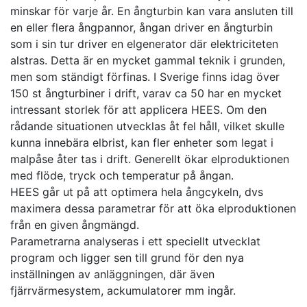
minskar för varje år. En ångturbin kan vara ansluten till
en eller flera ångpannor, ångan driver en ångturbin
som i sin tur driver en elgenerator där elektriciteten
alstras. Detta är en mycket gammal teknik i grunden,
men som ständigt förfinas. I Sverige finns idag över
150 st ångturbiner i drift, varav ca 50 har en mycket
intressant storlek för att applicera HEES. Om den
rådande situationen utvecklas åt fel håll, vilket skulle
kunna innebära elbrist, kan fler enheter som legat i
malpåse åter tas i drift. Generellt ökar elproduktionen
med flöde, tryck och temperatur på ångan.
HEES går ut på att optimera hela ångcykeln, dvs
maximera dessa parametrar för att öka elproduktionen
från en given ångmängd.
Parametrarna analyseras i ett speciellt utvecklat
program och ligger sen till grund för den nya
inställningen av anläggningen, där även
fjärrvärmesystem, ackumulatorer mm ingår.