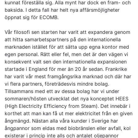
kunnat föreställa sig. Alla mynt har dock en fram- och
baksida. I detta fall har helt nya affärsmöjligheter
öppnat sig för ECOMB.
Vår filosofi sen starten har varit att expandera genom
att hitta samarbetspartners på den internationella
marknaden istället för att sätta upp egna kontor med
egen personal. Rätt eller fel, men det är den vägen vi
konsekvent valt sen den internationella expansionen
startade i England för mer än 20 år sedan. Frankrike
har varit vår mest framgångsrika marknad och där har
vi flera partners, företrädesvis mindre bolag.
Tillsammans med ett av dessa bolag har vi under
sommaren/hösten utvecklat det nya konceptet HEES
(High Electricity Efficiency from Steam). Det innebär i
korthet att man kan få ut mer elektricitet från en given
ångmängd. Nästan alla våra kunder i Sverige har
ångpannor som eldas med biobränslen eller avfall, kol
existerar i princip inte alls och antalet oljepannor