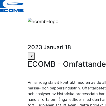
2023 Januari 18
▾
ECOMB - Omfattande f
Vi har idag skrivit kontrakt med en av de a
massa- och pappersindustrin. Offertarbetet
och analyser av historiska processdata har
handlar ofta om långa ledtider med den här
fort. Tidplanen är tuff även i detta projekt,