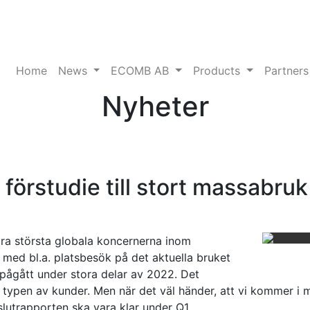
Home
News
ECOMB AB
Products
Partners
Nyheter
örstudie till stort massabruk
llra största globala koncernerna inom
 med bl.a. platsbesök på det aktuella bruket
 pågått under stora delar av 2022. Det
 typen av kunder. Men när det väl händer, att vi kommer i m
 slutrapporten ska vara klar under Q1.