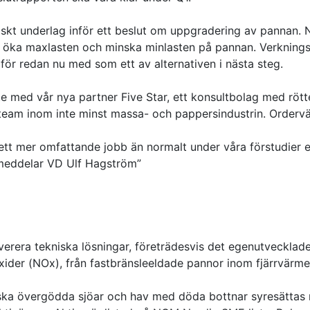
niskt underlag inför ett beslut om uppgradering av pannan.
a öka maxlasten och minska minlasten på pannan. Verknings
rför redan nu med som ett av alternativen i nästa steg.
 med vår nya partner Five Star, ett konsultbolag med rötter
 team inom inte minst massa- och pappersindustrin. Ordervä
 ett mer omfattande jobb än normalt under våra förstudier e
, meddelar VD Ulf Hagström”
erera tekniska lösningar, företrädesvis det egenutvecklade
ider (NOx), från fastbränsleeldade pannor inom fjärrvärme-
ka övergödda sjöar och hav med döda bottnar syresättas 