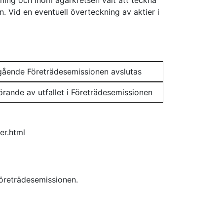
ning och inom ägarkretsen valt att teckna
. Vid en eventuell överteckning av aktier i
gående Företrädesemissionen avslutas
örande av utfallet i Företrädesemissionen
er.html
Företrädesemissionen.