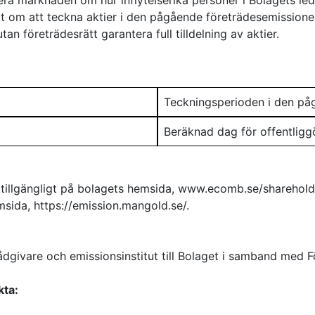
ra marknaden om hur inflytelserika personer i Bolagets led
lut om att teckna aktier i den pågående företrädesemissionen
n företrädesrätt garantera full tilldelning av aktier.
Teckningsperioden i den på
Beräknad dag för offentligg
 tillgängligt på bolagets hemsida, www.ecomb.se/sharehold
ida, https://emission.mangold.se/.
dgivare och emissionsinstitut till Bolaget i samband med 
kta: