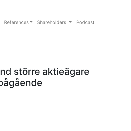
References
Shareholders
Podcast
nd större aktieägare
s pågående