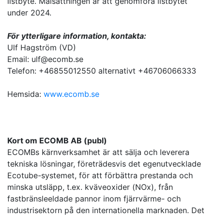
listbyte. Målsättningen är att genomföra listbytet
under 2024.
För ytterligare information, kontakta:
Ulf Hagström (VD)
Email: ulf@ecomb.se
Telefon: +46855012550 alternativt +46706066333
Hemsida:
www.ecomb.se
Kort om ECOMB AB (publ)
ECOMBs kärnverksamhet är att sälja och leverera
tekniska lösningar, företrädesvis det egenutvecklade
Ecotube-systemet, för att förbättra prestanda och
minska utsläpp, t.ex. kväveoxider (NOx), från
fastbränsleeldade pannor inom fjärrvärme- och
industrisektorn på den internationella marknaden. Det