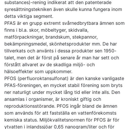
substances)-rening indikerat att den patenterade
syresättningstekniken även skulle kunna fungera inom
detta viktiga segment.
PFAS är en grupp extremt svårnedbrytbara ämnen som
finns i bl.a. skor, möbeltyger, skidvalla,
matförpackningar, brandskum, stekpannor,
bekämpningsmedel, skönhetsprodukter mm. De har
tillverkats och använts i dessa produkter sen 1950-
talet, men det är först på senare år man har sett och
förstått allvaret av de skadliga miljö- och
hälsoeffekter som uppkommer.
PFOS (perfluoroktansulfonat) är den kanske vanligaste
PFAS-föreningen, en mycket stabil förening som bryts
ner naturligt under mycket lång tid eller inte alls. Den
ansamlas i organismer, är kroniskt giftig och
reproduktionsstörande. PFOS ingår bland de ämnen
som används för att fastställa en vattenförekomsts
kemiska status. Miljökvalitetsnormen för PFOS är för
ytvatten i inlandssjöar 0,65 nanogram/liter och för