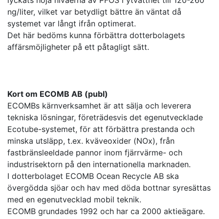
lyckats höja nivåerna av PFOS i ytvattnet till 120-260
ng/liter, vilket var betydligt bättre än väntat då
systemet var långt ifrån optimerat.
Det här bedöms kunna förbättra dotterbolagets
affärsmöjligheter på ett påtagligt sätt.
Kort om ECOMB AB (publ)
ECOMBs kärnverksamhet är att sälja och leverera
tekniska lösningar, företrädesvis det egenutvecklade
Ecotube-systemet, för att förbättra prestanda och
minska utsläpp, t.ex. kväveoxider (NOx), från
fastbränsleeldade pannor inom fjärrvärme- och
industrisektorn på den internationella marknaden.
I dotterbolaget ECOMB Ocean Recycle AB ska
övergödda sjöar och hav med döda bottnar syresättas
med en egenutvecklad mobil teknik.
ECOMB grundades 1992 och har ca 2000 aktieägare.