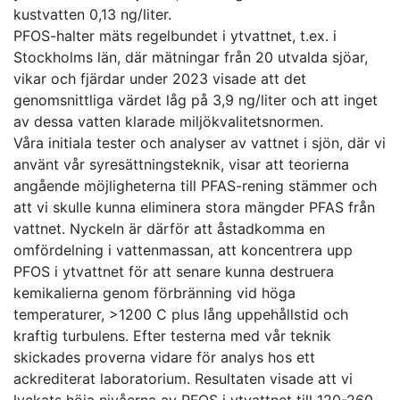
kustvatten 0,13 ng/liter.
PFOS-halter mäts regelbundet i ytvattnet, t.ex. i
Stockholms län, där mätningar från 20 utvalda sjöar,
vikar och fjärdar under 2023 visade att det
genomsnittliga värdet låg på 3,9 ng/liter och att inget
av dessa vatten klarade miljökvalitetsnormen.
Våra initiala tester och analyser av vattnet i sjön, där vi
använt vår syresättningsteknik, visar att teorierna
angående möjligheterna till PFAS-rening stämmer och
att vi skulle kunna eliminera stora mängder PFAS från
vattnet. Nyckeln är därför att åstadkomma en
omfördelning i vattenmassan, att koncentrera upp
PFOS i ytvattnet för att senare kunna destruera
kemikalierna genom förbränning vid höga
temperaturer, >1200 C plus lång uppehållstid och
kraftig turbulens. Efter testerna med vår teknik
skickades proverna vidare för analys hos ett
ackrediterat laboratorium. Resultaten visade att vi